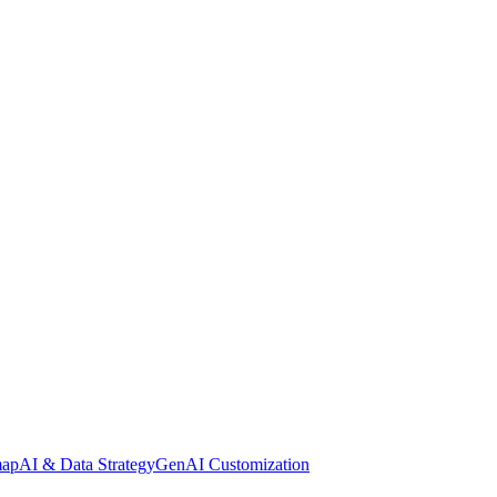
map
AI & Data Strategy
GenAI Customization