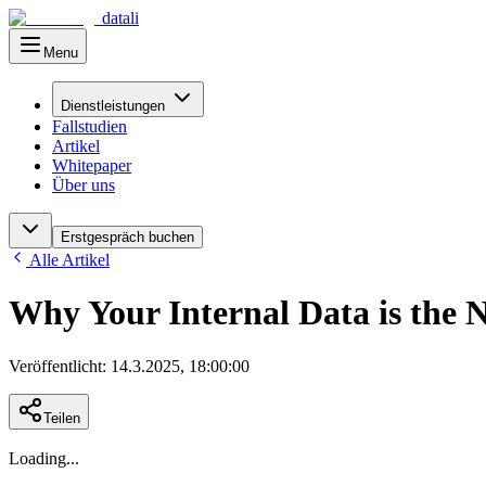
datali
Menu
Hauptmenü
Dienstleistungen
Fallstudien
Artikel
Whitepaper
Über uns
Erstgespräch buchen
Alle Artikel
Why Your Internal Data is the 
Veröffentlicht
:
14.3.2025, 18:00:00
Teilen
Loading...