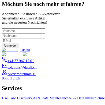
Möchten Sie noch mehr erfahren?
Abonnieren Sie unseren KI-Newsletter!
Sie erhalten exklusive Artikel
und die neuesten Nachrichten!
Anmelden
datali
+41 77 967 17 01
solutions@datali.ch
Niederhofenrain 10
8008 Zurich
Services
Use Case Discovery
AI & Data Maintenance
AI & Data Infrastructure