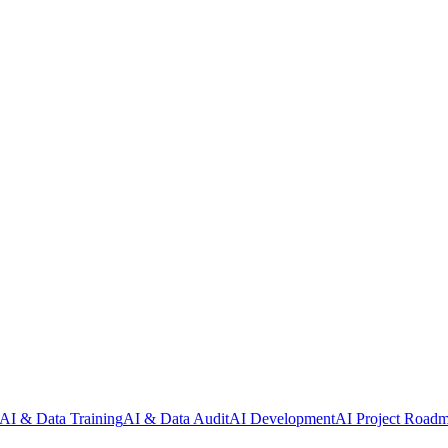
AI & Data Training
AI & Data Audit
AI Development
AI Project Road