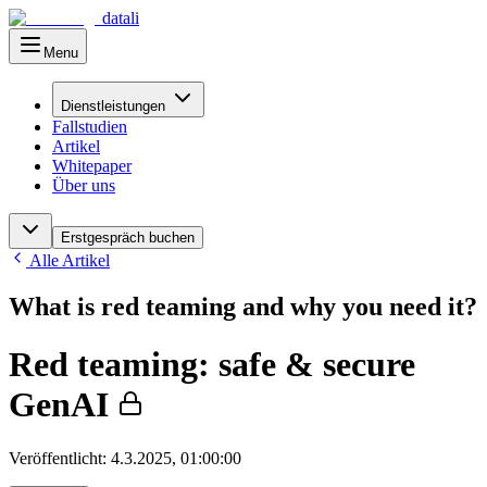
datali
Menu
Hauptmenü
Dienstleistungen
Fallstudien
Artikel
Whitepaper
Über uns
Erstgespräch buchen
Alle Artikel
What is red teaming and why you need it?
Red teaming: safe & secure
GenAI
Veröffentlicht
:
4.3.2025, 01:00:00