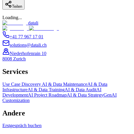
Teilen
Loading...
datali
+41 77 967 17 01
solutions@datali.ch
Niederhofenrain 10
8008 Zurich
Services
Use Case Discovery
AI & Data Maintenance
AI & Data
Infrastructure
AI & Data Training
AI & Data Audit
AI
Development
AI Project Roadmap
AI & Data Strategy
GenAI
Customization
Andere
Erstgespräch buchen