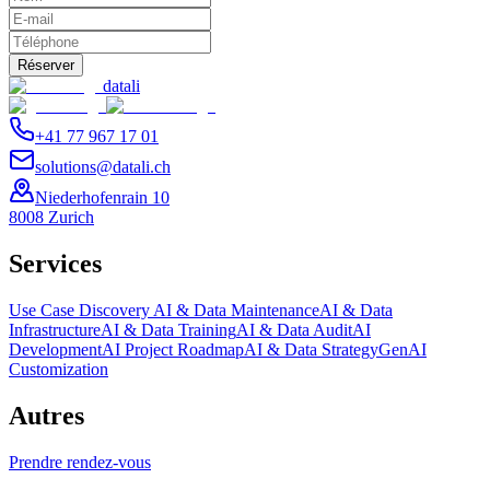
Réserver
datali
+41 77 967 17 01
solutions@datali.ch
Niederhofenrain 10
8008 Zurich
Services
Use Case Discovery
AI & Data Maintenance
AI & Data
Infrastructure
AI & Data Training
AI & Data Audit
AI
Development
AI Project Roadmap
AI & Data Strategy
GenAI
Customization
Autres
Prendre rendez-vous